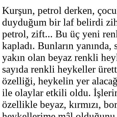
Kurşun, petrol derken, ço
duyduğum bir laf belirdi zih
petrol, zift... Bu üç yeni re
kapladı. Bunların yanında,
yakın olan beyaz renkli hey
sayıda renkli heykeller ür
özelliği, heykelin yer alac
ile olaylar etkili oldu. İşle
özellikle beyaz, kırmızı, b
heykellerime mâl olduğunu 