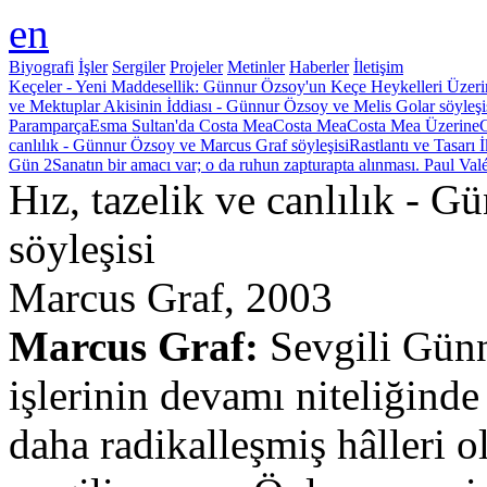
en
Biyografi
İşler
Sergiler
Projeler
Metinler
Haberler
İletişim
Keçeler - Yeni Maddesellik: Günnur Özsoy'un Keçe Heykelleri Üzer
ve Mektuplar
Akisinin İddiası - Günnur Özsoy ve Melis Golar söyleşi
Paramparça
Esma Sultan'da Costa Mea
Costa Mea
Costa Mea Üzerine
G
canlılık - Günnur Özsoy ve Marcus Graf söyleşisi
Rastlantı ve Tasarı 
Gün 2
Sanatın bir amacı var; o da ruhun zapturapta alınması. Paul Val
Hız, tazelik ve canlılık - 
söyleşisi
Marcus Graf, 2003
Marcus Graf:
Sevgili Günn
işlerinin devamı niteliğind
daha radikalleşmiş hâlleri 