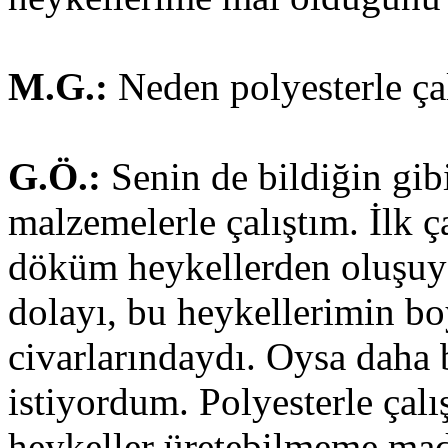
M.G.:
Neden polyesterle ça
G.Ö.:
Senin de bildiğin gib
malzemelerle çalıştım. İlk
döküm heykellerden oluşu
dolayı, bu heykellerimin boy
civarlarındaydı. Oysa daha
istiyordum. Polyesterle çal
heykeller üretebilmeme mad