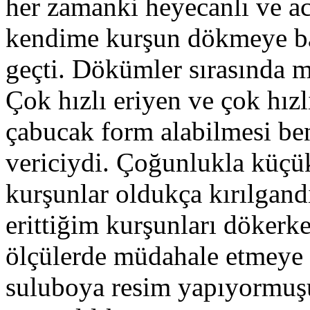
her zamanki heyecanlı ve ac
kendime kurşun dökmeye baş
geçti. Dökümler sırasında m
Çok hızlı eriyen ve çok hız
çabucak form alabilmesi be
vericiydi. Çoğunlukla küçü
kurşunlar oldukça kırılgand
erittiğim kurşunları dökerk
ölçülerde müdahale etmeye ç
suluboya resim yapıyormuşu