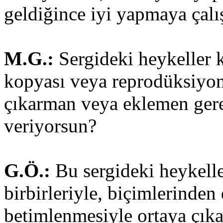
geldiğince iyi yapmaya çalı
M.G.:
Sergideki heykeller k
kopyası veya reprodüksiyon
çıkarman veya eklemen gere
veriyorsun?
G.Ö.:
Bu sergideki heykell
birbirleriyle, biçimlerinde
betimlenmesiyle ortaya çıka