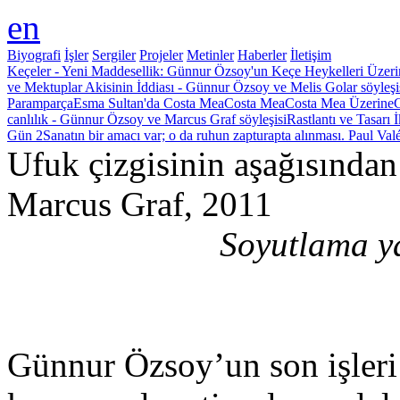
en
Biyografi
İşler
Sergiler
Projeler
Metinler
Haberler
İletişim
Keçeler - Yeni Maddesellik: Günnur Özsoy'un Keçe Heykelleri Üzer
ve Mektuplar
Akisinin İddiası - Günnur Özsoy ve Melis Golar söyleşi
Paramparça
Esma Sultan'da Costa Mea
Costa Mea
Costa Mea Üzerine
G
canlılık - Günnur Özsoy ve Marcus Graf söyleşisi
Rastlantı ve Tasarı 
Gün 2
Sanatın bir amacı var; o da ruhun zapturapta alınması. Paul Val
Ufuk çizgisinin aşağısından
Marcus Graf, 2011
Soyutlama y
Günnur Özsoy’un son işleri 