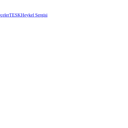
çeler
TESK
Heykel Sergisi