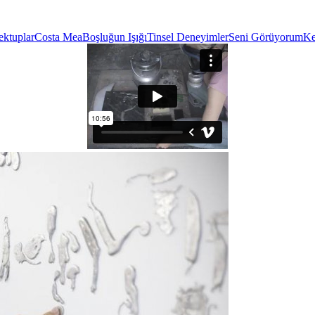
ektuplar
Costa Mea
Boşluğun Işığı
Tinsel Deneyimler
Seni Görüyorum
Ke