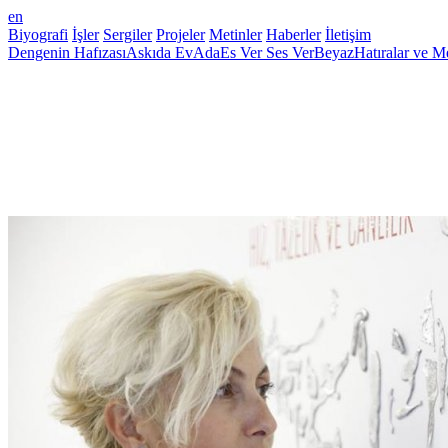
en
Biyografi
İşler
Sergiler
Projeler
Metinler
Haberler
İletişim
Dengenin Hafızası
Askıda Ev
Ada
Es Ver Ses Ver
Beyaz
Hatıralar ve M