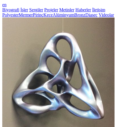
en
Biyografi
İşler
Sergiler
Projeler
Metinler
Haberler
İletişim
Polyester
Mermer
Pirinç
Keçe
Alüminyum
Bronz
Diasec
Videolar