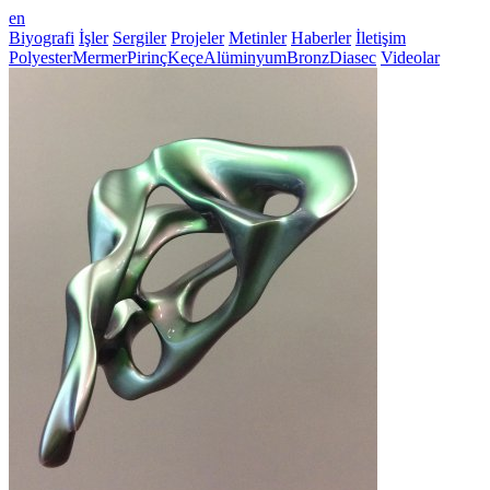
en
Biyografi
İşler
Sergiler
Projeler
Metinler
Haberler
İletişim
Polyester
Mermer
Pirinç
Keçe
Alüminyum
Bronz
Diasec
Videolar