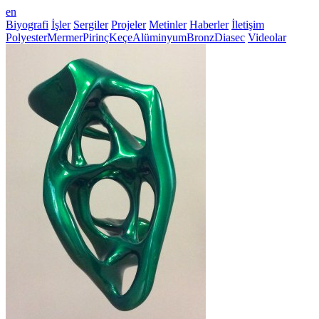
en
Biyografi
İşler
Sergiler
Projeler
Metinler
Haberler
İletişim
Polyester
Mermer
Pirinç
Keçe
Alüminyum
Bronz
Diasec
Videolar