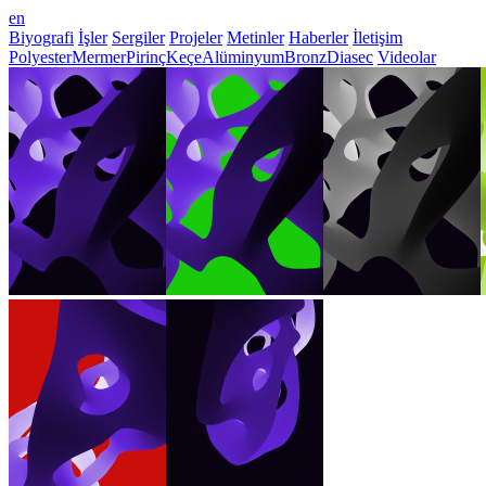
en
Biyografi
İşler
Sergiler
Projeler
Metinler
Haberler
İletişim
Polyester
Mermer
Pirinç
Keçe
Alüminyum
Bronz
Diasec
Videolar