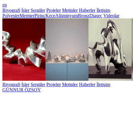
en
Biyografi
İşler
Sergiler
Projeler
Metinler
Haberler
İletişim
Polyester
Mermer
Pirinç
Keçe
Alüminyum
Bronz
Diasec
Videolar
Biyografi
İşler
Sergiler
Projeler
Metinler
Haberler
İletişim
GÜNNUR ÖZSOY